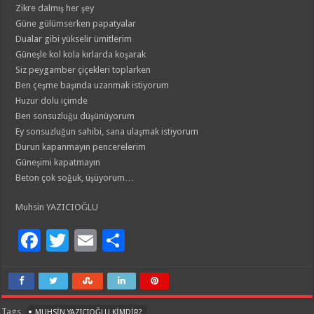
Zikre dalmış her şey
Güne gülümserken papatyalar
Dualar gibi yükselir ümitlerim
Güneşle kol kola kırlarda koşarak
Siz peygamber çiçekleri toplarken
Ben çeşme başında uzanmak istiyorum
Huzur dolu içimde
Ben sonsuzluğu düşünüyorum
Ey sonsuzluğun sahibi, sana ulaşmak istiyorum
Durun kapanmayın pencerelerim
Güneşimi kapatmayın
Beton çok soğuk, üşüyorum…
Muhsin YAZICIOĞLU
F
T
E
S
ac
wi
m
h
e
tt
ai
ar
b
er
l
e
Tags
MUHSIN YAZICIOĞLU KIMDIR?