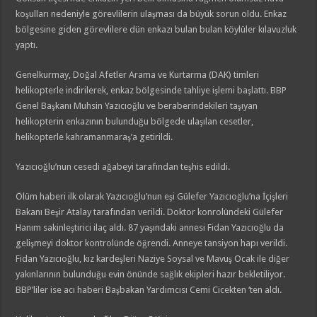
koşulları nedeniyle görevlilerin ulaşması da büyük sorun oldu. Enkaz
bölgesine giden görevlilere dün enkazı bulan bulan köylüler kılavuzluk
yaptı.
Genelkurmay, Doğal Afetler Arama ve Kurtarma (DAK) timleri
helikopterle indirilerek, enkaz bölgesinde tahliye işlemi başlattı. BBP
Genel Başkanı Muhsin Yazıcıoğlu ve beraberindekileri taşıyan
helikopterin enkazının bulunduğu bölgede ulaşılan cesetler,
helikopterle kahramanmaraş’a getirildi.
Yazıcıoğlu’nun cesedi ağabeyi tarafından teşhis edildi.
Ölüm haberi ilk olarak Yazıcıoğlu’nun eşi Gülefer Yazıcıoğlu’na İçişleri
Bakanı Beşir Atalay tarafından verildi. Doktor konrolündeki Gülefer
Hanım sakinleştirici ilaç aldı. 87 yaşındaki annesi Fidan Yazıcıoğlu da
gelişmeyi doktor kontrolünde öğrendi. Anneye tansiyon hapı verildi.
Fidan Yazıcıoğlu, kız kardeşleri Naziye Soysal ve Mavuş Ocak ile diğer
yakınlarının bulunduğu evin önünde sağlık ekipleri hazır bekletiliyor.
BBP’liler ise acı haberi Başbakan Yardımcısı Cemi Cicekten ‘ten aldı.