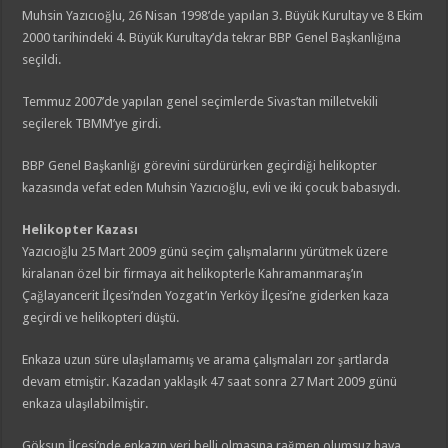
Muhsin Yazıcıoğlu, 26 Nisan 1998’de yapılan 3. Büyük Kurultay ve 8 Ekim
2000 tarihindeki 4. Büyük Kurultay’da tekrar BBP Genel Başkanlığına
seçildi.
Temmuz 2007’de yapılan genel seçimlerde Sivas’tan milletvekili
seçilerek TBMM’ye girdi.
BBP Genel Başkanlığı görevini sürdürürken geçirdiği helikopter
kazasında vefat eden Muhsin Yazıcıoğlu, evli ve iki çocuk babasıydı.
Helikopter Kazası
Yazıcıoğlu 25 Mart 2009 günü seçim çalışmalarını yürütmek üzere
kiralanan özel bir firmaya ait helikopterle Kahramanmaraş’ın
Çağlayancerit İlçesi’nden Yozgat’ın Yerköy İlçesi’ne giderken kaza
geçirdi ve helikopteri düştü.
Enkaza uzun süre ulaşılamamış ve arama çalışmaları zor şartlarda
devam etmiştir. Kazadan yaklaşık 47 saat sonra 27 Mart 2009 günü
enkaza ulaşılabilmiştir.
Göksun İlçesi’nde enkazın yeri belli olmasına rağmen olumsuz hava