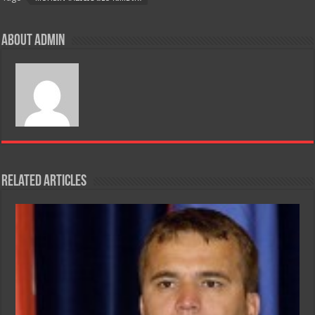
o
o
About admin
k
Related Articles