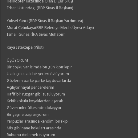
Helikopter Kazasında Ölen Diğer 5 Kişi
Erhan Ustundag (BBP Sivas İl Başkanı)
Yuksel Yanci (BBP Sivas İl Başkan Yardımcısı)
Murat Cetinkaya(BBP Belediye Meclis Üyesi Adayı)
Ismail Gunes (İHA Sivas Muhabiri)
Kaya Istektepe (Pilot)
ÜŞÜYORUM
Bir coşku var içimde bu gün kıpır kıpır
Uzak çok uzak bir yerleri özlüyorum
Gözlerim parke parke taş duvarlarda
Açılıyor hayal pencerelerim
Hafif bir rüzgar gibi süzülüyorum
Kekik kokulu koyaklardan aşarak
Güvercinler ülkesinde dolaşıyor
Bir çeşme başı arıyorum
Yarpuzlar arasında kendimi bırakıp
Mis gibi nane kokuları arasında
Ruhumu dinlemek istiyorum