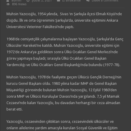
admin
Şubat 2, 2021
Iz Birakanlar
Leave a comment
896 Views
Muhsin Yazıcıoğlu, 1954 yılında, Sivas ‘ın Şarkışla ilçesi Elmalı Köyü’nde
doğdu. İlk ve orta öğrenimini Şarkışla’da, üniversite eğitimini Ankara
Üniversitesi Veteriner Fakültesi’nde yaptı.
1968’de cemiyetçilik çalışmalarına başlayan Yazıcıoğlu, Şarkışla’da Genç
Ülkücüler Hareketi’ne katıldı. Muhsin Yazıcıoğlu, üniversite eğitimi için
1972’de Ankara’ya geldikten sonra Ülkü Ocakları Genel Merkezi’nde
görev yapmaya başladı; sırasıyla Ülkü Ocakları Genel Başkan
Yardımcılığı ve Ülkü Ocakları Genel Başkanlığı’nda bulundu (1977-78).
Muhsin Yazıcıoğlu, 1978’de faaliyete geçen Ülkücü Gençlik Derneği’nin
kurucu Genel Başkanı oldu. 1980 yılına kadar MHP de Genel Başkan
Müşavirliği görevinde bulunan Muhsin Yazıcıoğlu, 12 Eylül 1980’den
sonra MHP ve Ülkücü Kuruluşlar Davası’nda yargılandı. 7,5 yıl Mamak
Cezaevi’nde kalan Yazıcıoğlu, bu davadan herhangi bir ceza almadan
berat etti.
Yazıcıoğlu, cezaevinden çıktıktan sonra, cezaevindeki ülkücüler ve
onların ailelerine yardım amacıyla kurulan Sosyal Güvenlik ve Eğitim