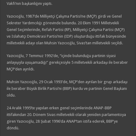
Vakfı’nın başkanlığını yaptı.
Yazıcıoğlu, 1987’de Milliyetçi Çalışma Partisi’ne (MÇP) girdi ve Genel
Sekreter Yardımcılığı görevinde bulundu. 20 Ekim 1991 Milletvekili
Genel Seçimlerinde, Refah Partisi (RP), Milliyetçi Çalışma Partisi (MÇP)
ve Islahatçı Demokrasi Partisi’nin (IDP) oluşturduğu ittifak bünyesinde
milletvekili adayı olan Muhsin Yazıcıoğlu, Sivas’tan milletvekili seçildi.
Yazıcıoğlu, 7 Temmuz 1992’de, “içinde bulunduğu partinin siyasi
anlayışıyla uyuşamadığı” gerekçesiyle 5 milletvekili arkadaşı ile beraber
MÇP’den ayrıldı.
Muhsin Yazıcıoğlu, 29 Ocak 1993’de, MÇP’den ayrılan bir grup arkadaşı
ile beraber Büyük Birlik Partisi’ni (BBP) kurdu ve partinin Genel Başkanı
oldu.
24 Aralık 1995’te yapılan erken genel seçimlerinde ANAP-BBP
ittifakından 20. Dönem Sivas milletvekili olarak yeniden parlamentoya
giren Yazıcıoğlu, 28 Şubat 1996’da ANAP’tan istifa ederek, BBP’ye
döndü.