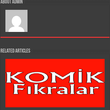
o
About admin
k
Related Articles