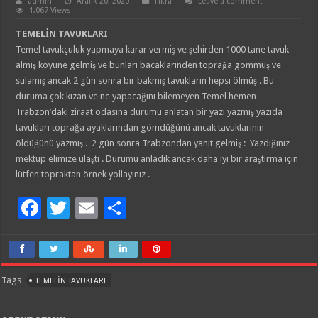
admin
Aralık 20, 2020
Fikra
Leave a comment
1,067 Views
TEMELİN TAVUKLARI
Temel tavukçuluk yapmaya karar vermiş ve şehirden 1000 tane tavuk
almış köyüne gelmiş ve bunları bacaklarınden toprağa gömmüş ve
sulamış ancak 2 gün sonra bir bakmış tavukların hepsi ölmüş . Bu
duruma çok kızan ve ne yapacağını bilemeyen Temel hemen
Trabzon’daki ziraat odasına durumu anlatan bir yazı yazmış yazıda
tavukları toprağa ayaklarından gömdüğünü ancak tavuklarının
öldüğünü yazmış . 2 gün sonra Trabzondan yanıt gelmiş : Yazdığınız
mektup elimize ulaştı . Durumu anladık ancak daha iyi bir araştırma için
lütfen topraktan örnek yollayınız .
F
T
E
S
ac
wi
m
h
e
tt
ai
ar
b
er
l
e
Tags
TEMELİN TAVUKLARI
o