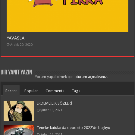
YAVAŞLA
Aralık 20, 2020
Bir yanıt yazın
Yorum yapabilmek için
oturum açmalısınız
.
Recent
Popular
Comments
Tags
ERDEMLİLİK SÖZLERİ
Şubat 16, 2021
Teneke kutularda depozito 2022’de başlıyo
Şubat 16, 2021